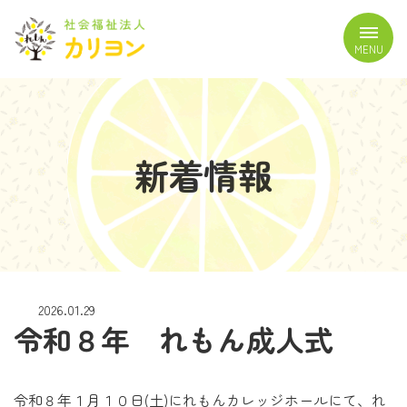
コ
ナ
ン
ビ
MENU
テ
ゲ
ン
ー
ツ
シ
へ
ョ
ス
ン
新着情報
キ
に
ッ
移
プ
動
2026.01.29
令和８年 れもん成人式
令和８年１月１０日(土)にれもんカレッジホールにて、れ