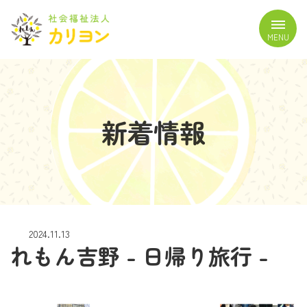
コ
ナ
ン
ビ
MENU
テ
ゲ
ン
ー
ツ
シ
へ
ョ
ス
ン
新着情報
キ
に
ッ
移
プ
動
2024.11.13
れもん吉野 - 日帰り旅行 -