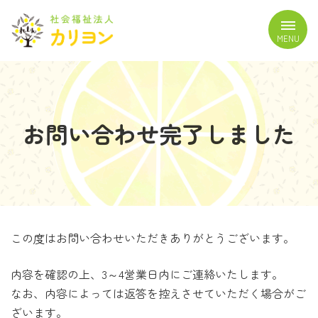
コ
ナ
ン
ビ
MENU
テ
ゲ
ン
ー
ツ
シ
へ
ョ
ス
ン
お問い合わせ完了しました
キ
に
ッ
移
プ
動
この度はお問い合わせいただきありがとうございます。
内容を確認の上、3～4営業日内にご連絡いたします。
なお、内容によっては返答を控えさせていただく場合がご
ざいます。